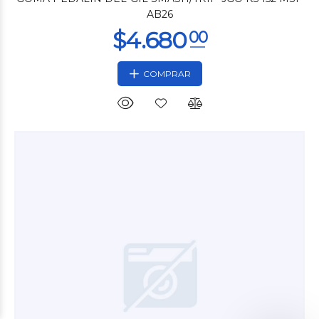
AB26
COMPRAR
$1.800
00