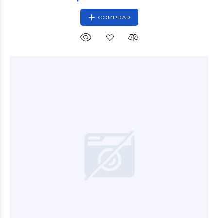
COMPRAR
$21.600
00