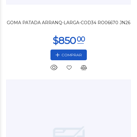
$1.500
00
GOMA PATADA ARRANQ-LARGA-COD34 RO06670 JN26
COMPRAR
$1.800
00