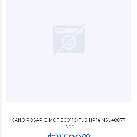
$3.400
00
$3.000
00
CAÑO POSAPIE-MOT ECO110/FUS-HP14 NSU48077
JN26