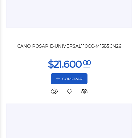
$4.200
00
CAÑO POSAPIE-UNIVERSAL110CC-M1585 JN26
COMPRAR
$4.200
00