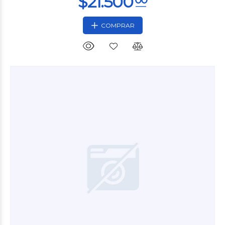
COMPRAR
$2.200
00