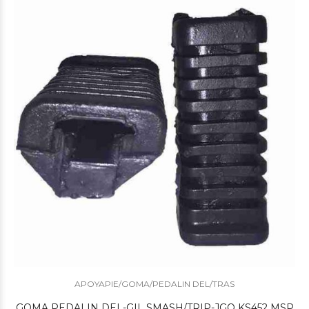
$2.200
00
$1.350
00
APOYAPIE/GOMA/PEDALIN DEL/TRAS
GOMA PEDALIN DEL-GIL SMASH/TRIP-JGO KS452 MSP