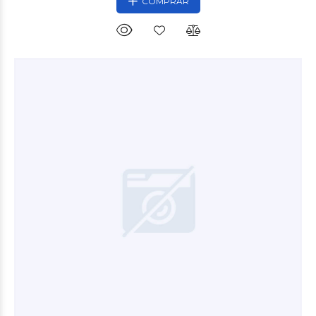
COMPRAR
$54.000
00