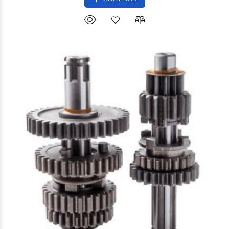
$59.900
00