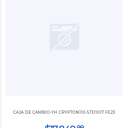
$118
28
$7.800
00
CAJA DE CAMBIO-YH CRYPTON110-STD1017 FE23