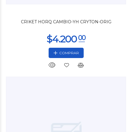
$34.680
00
CRIKET HORQ CAMBIO-YH CRYTON-ORIG
COMPRAR
$7.800
00