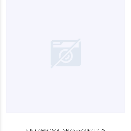
$9.600
00
$16.680
00
EJE CAMBIO-GIL SMASH-ZV167 DC25